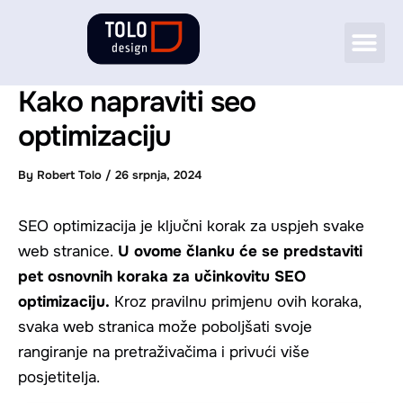
Skip
Me
to
CASE STUDIES
content
Kako napraviti seo
optimizaciju
By
Robert Tolo
/
26 srpnja, 2024
SEO optimizacija je ključni korak za uspjeh svake
web stranice.
U ovome članku će se predstaviti
pet osnovnih koraka za učinkovitu SEO
optimizaciju.
Kroz pravilnu primjenu ovih koraka,
svaka web stranica može poboljšati svoje
rangiranje na pretraživačima i privući više
posjetitelja.