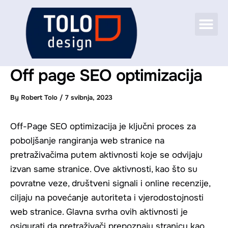
Skip
Me
to
CASE STUDIES
content
Off page SEO optimizacija
By
Robert Tolo
/
7 svibnja, 2023
Off-Page SEO optimizacija je ključni proces za
poboljšanje rangiranja web stranice na
pretraživačima putem aktivnosti koje se odvijaju
izvan same stranice. Ove aktivnosti, kao što su
povratne veze, društveni signali i online recenzije,
ciljaju na povećanje autoriteta i vjerodostojnosti
web stranice. Glavna svrha ovih aktivnosti je
osigurati da pretraživači prepoznaju stranicu kao