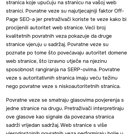
stranica koje upućuju na stranicu na vašoj web
stranici. Povratne veze su najutjecajniji faktor Off-
Page SEO-a jer pretraživači koriste te veze kako bi
procijenili autoritet web stranice. Veći broj
kvalitetnih povratnih veza pokazuje da druge
stranice vjeruju u sadržaj. Povratne veze su
poznate po tome što povećavaju autoritet domene
web stranice, što izravno utječe na njezinu
sposobnost rangiranja na SERP-ovima. Povratne
veze s autoritativnih stranica imaju veću težinu
nego povratne veze s niskoautoritetnih stranica.
Povratne veze se smatraju glasovima povjerenja s
jedne stranice na drugu. Pretraživači interpretiraju
ove glasove kao signale da povezana stranica
sadrži vrijedan sadržaj. Web stranice s više
vjerodostojnih povratnih veza performiraju bolje u