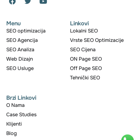
a
w
o
c
i
u
e
t
t
Menu
Linkovi
b
t
u
SEO optimizacija
Lokalni SEO
o
e
b
o
r
e
SEO Agencija
Vrste SEO Optimizacije
k
SEO Analiza
SEO Cijena
Web Dizajn
ON Page SEO
SEO Usluge
Off Page SEO
Tehnički SEO
Brzi Linkovi
O Nama
Case Studies
Klijenti
Blog