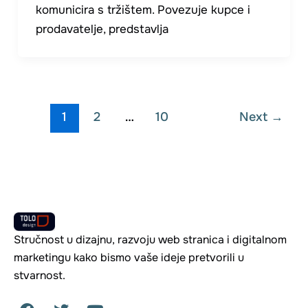
komunicira s tržištem. Povezuje kupce i
prodavatelje, predstavlja
1
2
…
10
Next
→
Stručnost u dizajnu, razvoju web stranica i digitalnom
marketingu kako bismo vaše ideje pretvorili u
stvarnost.
F
T
Y