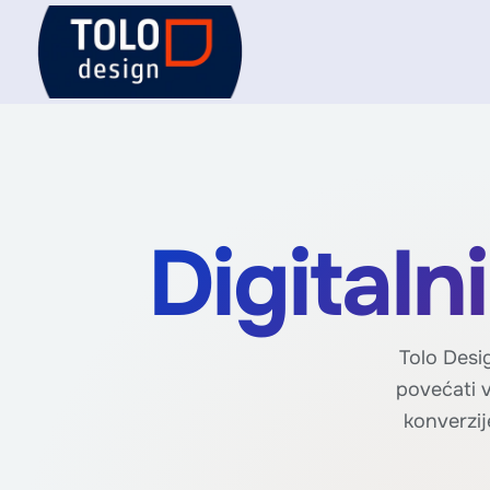
Skip
to
content
Digitaln
Tolo Desig
povećati v
konverzij