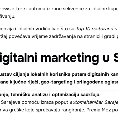
newslettere i automatizirane sekvence za lokalne kupc
ivanju.
cenzija i lokalnih vodiča kao što su
Top 10 restorana u
žaj povećava vrijeme zadržavanja na stranici i gradi
igitalni marketing u 
stav ciljanja lokalnih korisnika putem digitalnih ka
rane ključne riječi, geo-targeting i prilagođene ogla
je, tehničku analizu i optimizaciju sadržaja.
iz Sarajeva pomoću izraza poput
automehaničar Saraj
kriva greške koje sprečavaju rangiranje. Prema Moz p