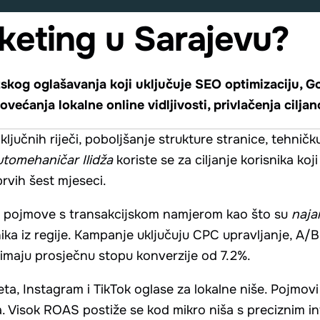
rketing u Sarajevu?
etskog oglašavanja koji uključuje SEO optimizaciju,
povećanja lokalne online vidljivosti, privlačenja cilj
 ključnih riječi, poboljšanje strukture stranice, tehnič
utomehaničar Ilidža
koriste se za ciljanje korisnika ko
rvih šest mjeseci.
ne pojmove s transakcijskom namjerom kao što su
naja
ika iz regije. Kampanje uključuju CPC upravljanje, A/B
maju prosječnu stopu konverzije od 7.2%.
ta, Instagram i TikTok oglase za lokalne niše. Pojmov
a. Visok ROAS postiže se kod mikro niša s preciznim in