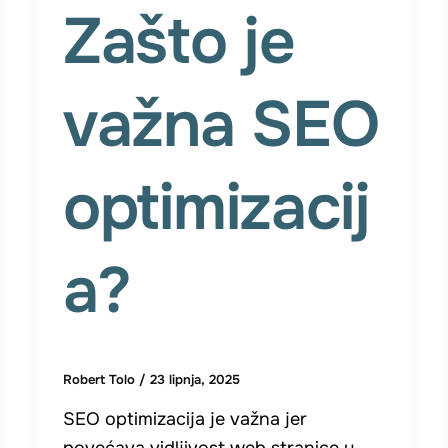
Zašto je
važna SEO
optimizacij
a?
Robert Tolo
/
23 lipnja, 2025
SEO optimizacija je važna jer
povećava vidljivost web stranice u