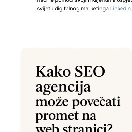
načine pomoći svojim klijentima uspjeti
svijetu digitalnog marketinga.
Linkedln