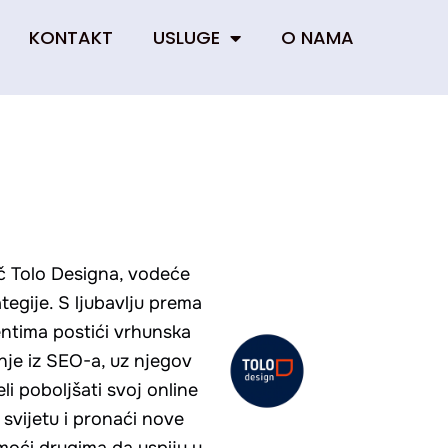
KONTAKT
USLUGE
O NAMA
ač Tolo Designa, vodeće
ategije. S ljubavlju prema
entima postići vrhunska
nje iz SEO-a, uz njegov
li poboljšati svoj online
 svijetu i pronaći nove