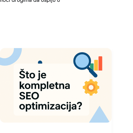
omoći drugima da uspiju u